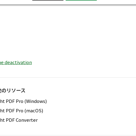
ne deactivation
他のリソース
ght PDF Pro (Windows)
ght PDF Pro (macOS)
ght PDF Converter