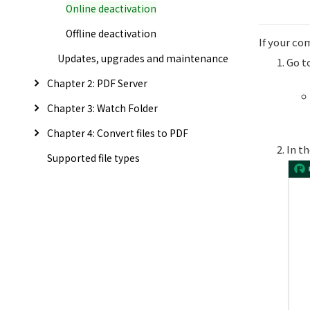
Online deactivation
Offline deactivation
If your co
Updates, upgrades and maintenance
Go t
Chapter 2: PDF Server
Chapter 3: Watch Folder
Chapter 4: Convert files to PDF
In t
Supported file types