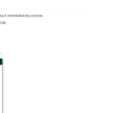
duct immediately online.
 OR:
e”.