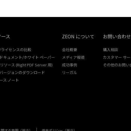
ソース
ZEON について
お問い合わせ
/ライセンスの比較
会社概要
購入相談
ドキュメント/ホワイト ペーパー
メディア報道
カスタマー サー
 リソース (Right PDF Server 用)
成功事例
その他のお問い
バージョンのダウンロード
リーガル
ース ノート
に関する声明（英语）
返金ポリシー（英语）