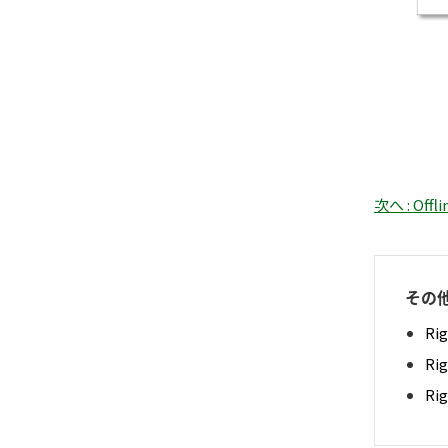
次へ : Offli
その
Ri
Ri
Ri