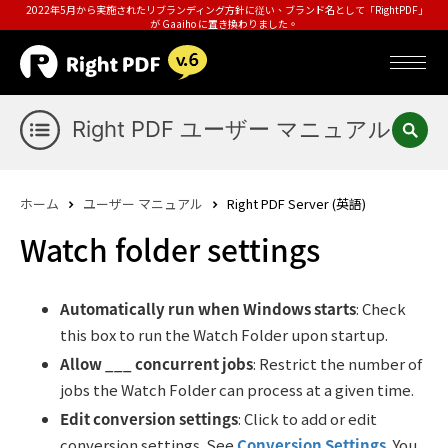
2022年5月から実施されたリブランディング方針に従い、ブランド名として「RightPDF」
が Gaaiho に置き換わりました。
Right PDF ユーザー マニュアル
ホーム
ユーザー マニュアル
Right PDF Server (英語)
Watch folder settings
Automatically run when Windows starts
: Check
this box to run the Watch Folder upon startup.
Allow ___ concurrent jobs
: Restrict the number of
jobs the Watch Folder can process at a given time.
Edit conversion settings
: Click to add or edit
conversion settings. See
Conversion Settings
. You