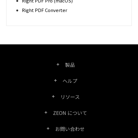
Right PDF Pro (macOS)
Right PDF Converter
製品
ヘルプ
Right PDF Pro
リソース
FAQ
Right PDF Converter
ZEON について
製品/ライセンスの比較
カスタマー サービス
Right PDF Server
お問い合わせ
会社概要
製品ドキュメント/ホワイト ペーパー
ユーザー マニュアル