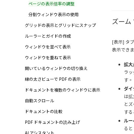
ページの表示倍率の調整
分割ウィンドウ表示の使用
ズーム
グリッドの表示とグリッドにスナップ
ルーラーとガイドの作成
[表示] 
ウィンドウを並べて表示
表示でき
ウィンドウを重ねて表示
拡大
開いているウィンドウの切り換え
ラッ
線の太さビューで PDF の表示
す。
ダイ
ドキュメントを複数のウィンドウに表示
は拡
自動スクロール
とズ
ドキュメントの比較
する
ルー
PDF ドキュメントの読み上げ
ると
AI アシスタント