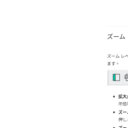
ズーム
ズーム レ
ます。
拡大
示倍
ズー
押し
ズー