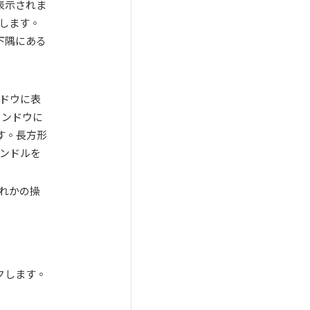
に表示されま
します。
下隅にある
ンドウに表
ィンドウに
す。長方形
ハンドルを
ずれかの操
クします。