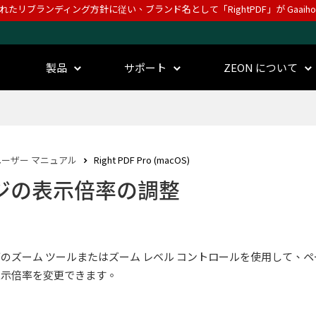
されたリブランディング方針に従い、ブランド名として「RightPDF」が Gaai
製品
サポート
ZEON について
ユーザー マニュアル
Right PDF Pro (macOS)
ジの表示倍率の調整
タブのズーム ツールまたはズーム レベル コントロールを使用して、
表示倍率を変更できます。