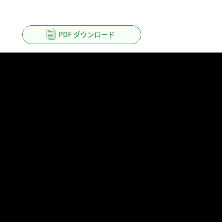
PDF ダウンロード
製品
ヘルプ
リ
Right PDF Pro
FAQ
製品
Right PDF Converter
カスタマー サービス
製品
Right PDF Server
ユーザー マニュアル
SDK
Right PDF Reader
エンタープライズ展開ガイド
古い
Right PDF Reader (Mobile)
リリ
Right PDF SDK
Right PDF Online