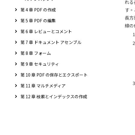
れる
す。
第 4 章 PDF の作成
長方
第 5 章 PDF の編集
線の
第 6 章 レビューとコメント
第 7 章 ドキュメント アセンブル
第 8 章 フォーム
第 9 章 セキュリティ
第 10 章 PDF の保存とエクスポート
第 11 章 マルチメディア
第 12 章 検索とインデックスの作成