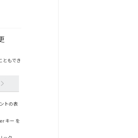
更
こともでき
メントの表
r キー を
リック