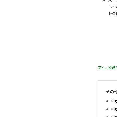
し、
トの
次へ : 
その
Ri
Ri
Ri