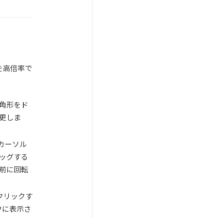
を高倍率で
四角形をド
更しま
カーソル
ッグする
前に回転
クリックす
ウに表示さ