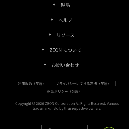
製品
ヘルプ
Right PDF Pro
リソース
FAQ
Right PDF Converter
ZEON について
製品/ライセンスの比較
カスタマー サービス
Right PDF Server
お問い合わせ
会社概要
製品ドキュメント/ホワイト ペーパー
ユーザー マニュアル
Right PDF Reader
利用規約（英语）
プライバシーに関する声明（英语）
購入相談
メディア報道
SDK リソース (Right PDF Server 用)
エンタープライズ展開ガイド
Right PDF Reader (Mobile)
返金ポリシー（英语）
カスタマー サービス
成功事例
Copyright © 2026 ZEON Corporation All Rights Reserved. Various
古いバージョンのダウンロード
Right PDF SDK
trademarks held by their respective owners.
その他のお問い合わせ方法
リーガル
リリース ノート
Right PDF Online