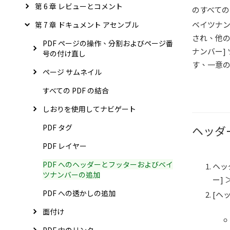
第 6 章 レビューとコメント
のすべて
ベイツナン
第 7 章 ドキュメント アセンブル
され、他の
PDF ページの操作、分割およびページ番
ナンバー]
号の付け直し
す、一意
ページ サムネイル
すべての PDF の結合
しおりを使用してナビゲート
PDF タグ
ヘッダ
PDF レイヤー
PDF へのヘッダーとフッターおよびベイ
ヘッ
ツナンバーの追加
ー] 
PDF への透かしの追加
[ヘ
面付け