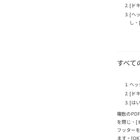
[ドキ
[ヘ
し、
すべて
ヘッ
[ドキ
[は
複数のPD
を閉じ、[ド
フッターを
ます。[O