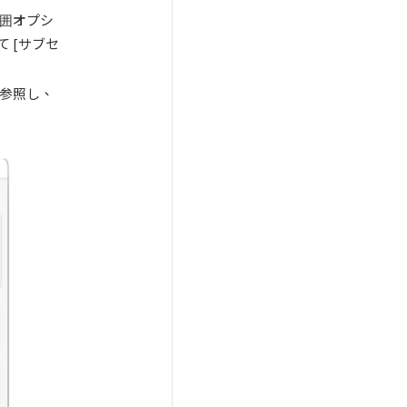
範囲オプシ
 [サブセ
を参照し、