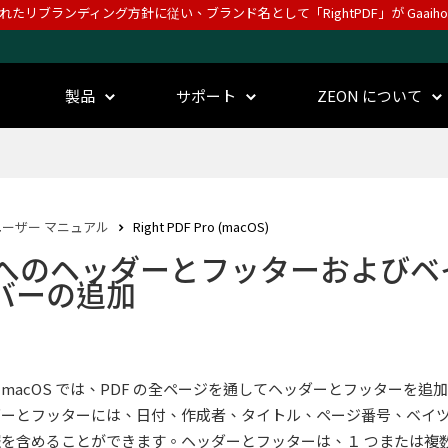
されたリブランディング方針に従い、ブランド名として「RightPDF」が Gaai
製品
サポート
ZEON について
ユーザー マニュアル
Right PDF Pro (macOS)
F へのヘッダーとフッターおよびベ
バーの追加
PDF macOS では、PDF の全ページを通してヘッダーとフッターを追
ダーとフッターには、日付、作成者、タイトル、ページ番号、ベイ
を含めることができます。ヘッダーとフッターは、１ つまたは複数の