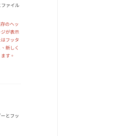
とファイル
既存のヘッ
ージが表示
たはフッタ
と、新しく
ります。
ダーとフッ