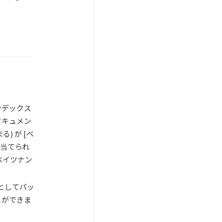
ンデックス
ドキュメン
) が [ベ
り当てられ
ベイツナン
としてパッ
とができま