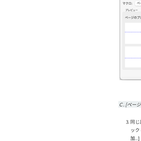
Ｃ. [ペ
同じ
ック
加.