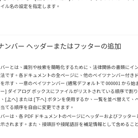
ァイル名の設定を指定します。
ナンバー ヘッダーまたはフッターの追加
ンバーとは、識別や検索を簡略化するために、法律関係の書類にイ
方法です。各ドキュメントの全ページに、他のベイツナンバー付き
示す、一意のベイツナンバー (通常デフォルトで 000001 から始まる
ー] ダイアログ ボックスにファイルがリストされている順序で割
、[上へ] または [下へ] ボタンを使用するか、一覧を並べ替えて、
り当てる順序を自由に変更できます。
バーは、各 PDF ドキュメントのページにヘッダーおよびフッター
表示されます。また、接頭辞や接尾語辞を補足情報として含めるこ