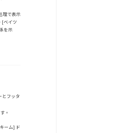
処理で表示
[ベイツ
係を示
ダーとフッタ
ます。
ーム] ド