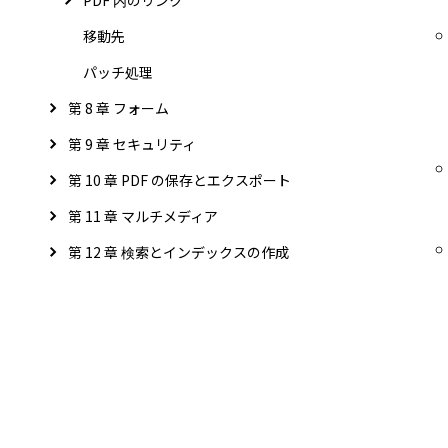
PDF 内のリンク
移動先
パッチ処理
第 8 章 フォーム
第 9 章 セキュリティ
第 10 章 PDF の保存とエクスポート
第 11 章 マルチメディア
第 12 章 検索とインデックスの作成