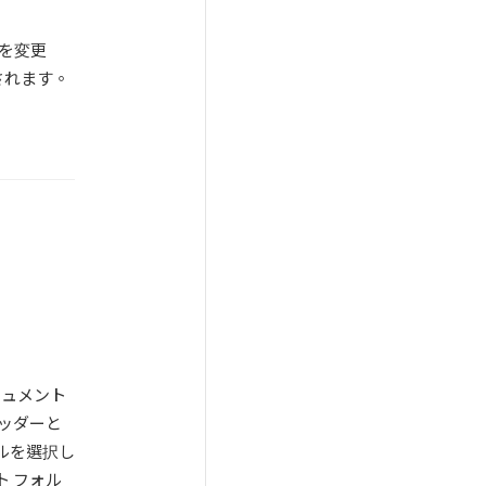
定を変更
されます。
キュメント
ヘッダーと
イルを選択し
ト フォル