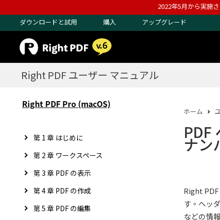
2022年5月から実施
ダウンロードと試用
購入
アップグレード
Right PDF ユーザー マニュアル
Right PDF Pro (macOS)
ホーム
PD
第 1 章 はじめに
ナン
第 2 章 ワークスペース
第 3 章 PDF の表示
第 4 章 PDF の作成
Right 
す。ヘッ
第 5 章 PDF の編集
などの情報