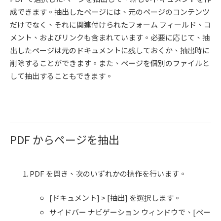
成できます。抽出したページには、元のページのコンテンツ
だけでなく、それに関連付けられたフォーム フィールド、コ
メント、およびリンクも含まれています。必要に応じて、抽
出したページは元のドキュメントに残しておくか、抽出時に
削除することができます。また、ページを個別のファイルと
して抽出することもできます。
PDF からページを抽出
PDF を開き、次のいずれかの操作を行います。
[ドキュメント] > [抽出] を選択します。
サイドバー ナビゲーション ウィンドウで、[ペー