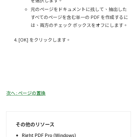
を選択します。
元のページをドキュメントに残して、抽出した
すべてのページを含む単一の PDF を作成するに
は、両方のチェック ボックスをオフにします。
[OK] をクリックします。
次へ : ページの置換
その他のリソース
Right PDF Pro (Windows)