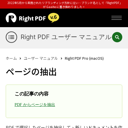
2022年5月から実施されたリブランディング方針に従い、ブランド名として「RightPDF」
が Gaaiho に置き換わりました。
Right PDF ユーザー マニュアル
ホーム
ユーザー マニュアル
Right PDF Pro (macOS)
ページの抽出
この記事の内容
PDF からページを抽出
PDF で選択したページを抽出して、新しいドキュメントを作