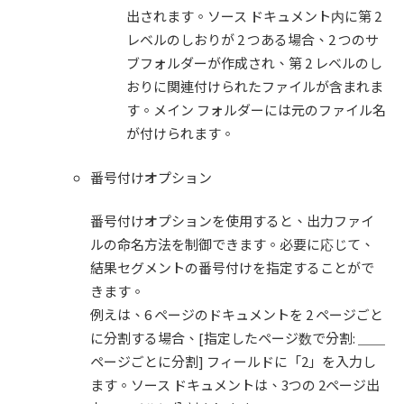
出されます。ソース ドキュメント内に第 2
レベルのしおりが 2 つある場合、2 つのサ
ブフォルダーが作成され、第 2 レベルのし
おりに関連付けられたファイルが含まれま
す。メイン フォルダーには元のファイル名
が付けられます。
番号付けオプション
番号付けオプションを使用すると、出力ファイ
ルの命名方法を制御できます。必要に応じて、
結果セグメントの番号付けを指定することがで
きます。
例えは、6 ページのドキュメントを 2 ページごと
に分割する場合、[指定したページ数で分割: ＿＿
ページごとに分割] フィールドに「2」を入力し
ます。ソース ドキュメントは、3つの 2ページ出