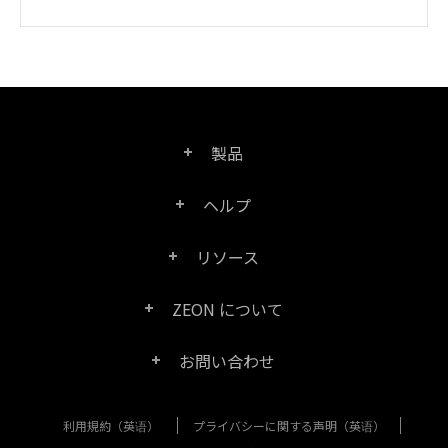
製品
ヘルプ
Right PDF Pro
リソース
FAQ
Right PDF Converter
ZEON について
製品/ライセンスの比較
カスタマー サービス
Right PDF Server
お問い合わせ
会社概要
製品ドキュメント/ホワイト ペーパー
ユーザー マニュアル
Right PDF Reader
利用規約（英语）
プライバシーに関する声明（英语）
購入相談
メディア報道
SDK リソース (Right PDF Server 用)
エンタープライズ展開ガイド