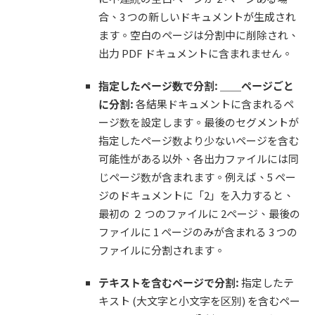
合、3 つの新しいドキュメントが生成され
ます。空白のページは分割中に削除され、
出力 PDF ドキュメントに含まれません。
指定したページ数で分割
:
＿＿ページごと
に分割
:
各結果ドキュメントに含まれるペ
ージ数を設定します。最後のセグメントが
指定したページ数より少ないページを含む
可能性がある以外、各出力ファイルには同
じページ数が含まれます。例えば、5 ペー
ジのドキュメントに「2」を入力すると、
最初の ２ つのファイルに 2ページ、最後の
ファイルに 1 ページのみが含まれる 3 つの
ファイルに分割されます。
テキストを含むページで分割
:
指定したテ
キスト (大文字と小文字を区別) を含むペー