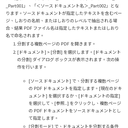
_Part001」、「＜ソース ドキュメント名＞_Part002」とな
ります。ソース ドキュメントが指定したテキストを含むペー
ジ、しおりの名前、またはしおりのレベルで抽出される場
合、結果 PDF ファイル名は指定したテキストまたはしおり
名で命名されます。
分割する複数ページの PDF を開きます。
[ドキュメント] > [分割] を選択します。[ドキュメント
の分割] ダイアログ ボックスが表示されます。次の操
作を行います。
[ソース ドキュメント] で、分割する複数ページ
の PDF ドキュメントを指定します。[現在のドキ
ュメント] を選択するか、[ドキュメントの指定]
を選択して、[参照...] をクリックし、複数ページ
の PDF ドキュメントをソース ドキュメントとし
て指定します。
[分割モード] で、ドキュメントを分割する条件