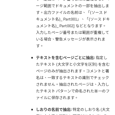
ージ範囲でドキュメントの一部を抽出しま
す。出力ファイルの名前は、「(ソース ド
キュメント名)_ Part001」、「(ソース ドキ
ュメント名)_ Part002] などとなります。
入力したページ番号または範囲が重複して
いる場合、警告メッセージが表示されま
す。
テキストを含むページごとに抽出
:
指定し
たテキスト (大文字と小文字を区別) を含む
ページのみが抽出されます。コメントと署
名は、一致するテキストの識別でチェック
されません。抽出されたページは、入力し
たテキスト パターンで命名された単一のフ
ァイルに保存されます。
しおりの名前で抽出
:
特定のしおり名 (大文