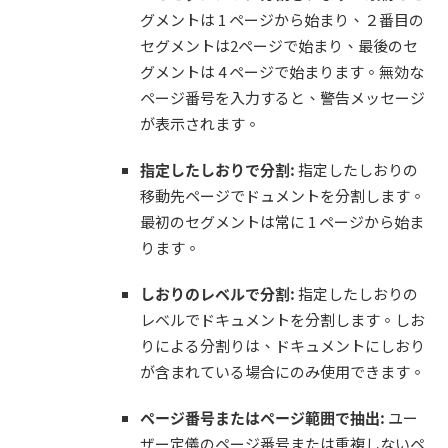
グメントは 1 ページから始まり、２番目の
セグメントは2ページで始まり、最後のセ
グメントは 4 ページで始まります。無効な
ページ番号を入力すると、警告メッセージ
が表示されます。
指定したしおりで分割
:
指定したしおりの
移動先ページでドュメントを分割します。
最初のセグメントは常に 1 ページから始ま
ります。
しおりの
レベルで分割
:
指定したしおりの
レベルでドキュメントを分割します。しお
りによる分割りは、ドキュメントにしおり
が含まれている場合にのみ使用できます。
ページ番号またはページ範囲で抽出
:
ユー
ザー定儀のページ番号または重複しないペ