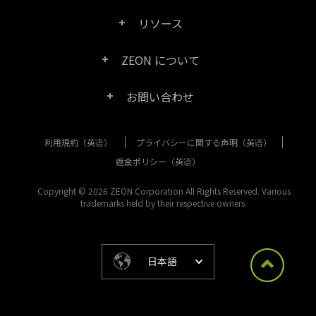
リソース
FAQ
Right PDF Converter
ZEON について
製品/ライセンスの比較
カスタマー サービス
Right PDF Server
お問い合わせ
会社概要
製品ドキュメント/ホワイト ペーパー
ユーザー マニュアル
Right PDF Reader
利用規約（英语）
プライバシーに関する声明（英语）
購入相談
メディア報道
SDK リソース (Right PDF Server 用)
エンタープライズ展開ガイド
Right PDF Reader (Mobile)
返金ポリシー（英语）
カスタマー サービス
成功事例
Copyright © 2026 ZEON Corporation All Rights Reserved. Various
古いバージョンのダウンロード
Right PDF SDK
trademarks held by their respective owners.
その他のお問い合わせ方法
リーガル
リリース ノート
Right PDF Online