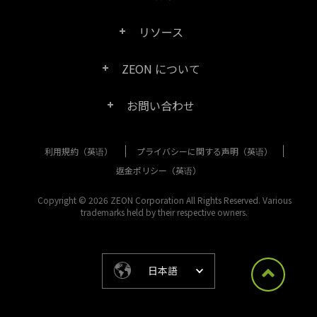
Right PDF Pro
リソース
FAQ
Right PDF Converter
ZEON について
製品/ライセンスの比較
カスタマー サービス
Right PDF Server
お問い合わせ
会社概要
製品ドキュメント/ホワイト ペーパー
ユーザー マニュアル
Right PDF Reader
利用規約（英语）
プライバシーに関する声明（英语）
購入相談
メディア報道
SDK リソース (Right PDF Server 用)
エンタープライズ展開ガイド
Right PDF Reader (Mobile)
返金ポリシー（英语）
カスタマー サービス
成功事例
Copyright © 2026 ZEON Corporation All Rights Reserved. Various
古いバージョンのダウンロード
Right PDF SDK
trademarks held by their respective owners.
その他のお問い合わせ方法
リーガル
リリース ノート
Right PDF Online