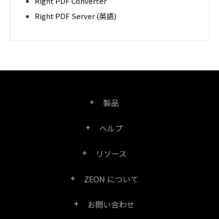
Right PDF Converter
Right PDF Server (英語)
製品
ヘルプ
Right PDF Pro
リソース
FAQ
Right PDF Converter
ZEON について
製品/ライセンスの比較
カスタマー サービス
Right PDF Server
お問い合わせ
会社概要
製品ドキュメント/ホワイト ペーパー
ユーザー マニュアル