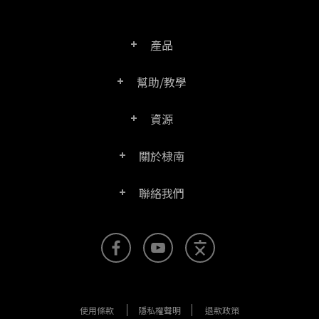
產品
幫助/教學
PDF文電通專業版
資源
常見問題
PDF文電通轉換器
關於棣南
產品/授權比較表
聯絡客服
PDF文電通伺服器版
聯絡我們
公司介紹
產品文件
PDFhome教學網
PDF文電通閱讀器
聯絡銷售
官方部落格
SDK資源 (伺服器版適用)
使用手冊
Right PDF Reader (行動版)
客服支援
媒體報導
舊版軟體下載
企業用戶架設指南
文電通PDF SDK
使用條款
隱私權聲明
退款政策