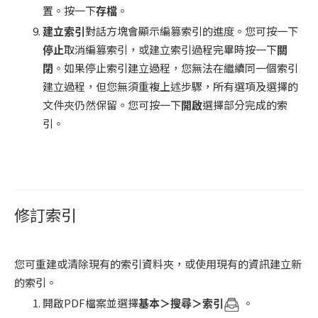
置。按一下
存檔
。
建立索引
對話方塊會顯示編篡索引的進度。您可按一下
停止
取消編篡索引，或建立索引過程完畢時按一下
關
閉
。如果停止索引建立過程，您無法在繼續同一個索引
建立過程，但您無須重複上述步驟，所有選項及選擇的
文件夾仍然保留。您可按一下
開啟
選擇部分完成的索
引。
修訂索引
您可重建或清除現有的索引資料夾，或使用現有的資訊建立新
的索引。
開啟PDF檔案並選擇
基本＞搜尋＞索引
。