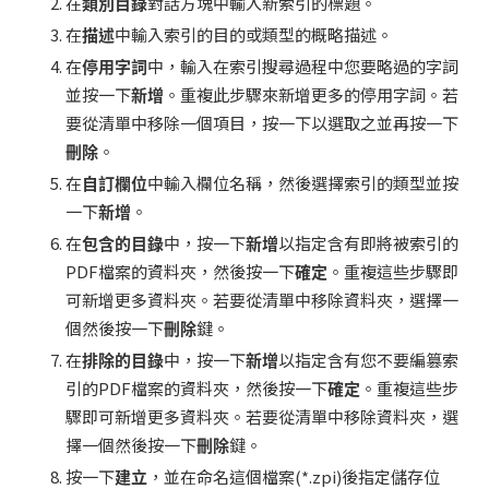
在
類別目錄
對話方塊中輸入新索引的標題。
在
描述
中輸入索引的目的或類型的概略描述。
在
停用字詞
中，輸入在索引搜尋過程中您要略過的字詞
並按一下
新增
。重複此步驟來新增更多的停用字詞。若
要從清單中移除一個項目，按一下以選取之並再按一下
刪除
。
在
自訂欄位
中輸入欄位名稱，然後選擇索引的類型並按
一下
新增
。
在
包含的目錄
中，按一下
新增
以指定含有即將被索引的
PDF檔案的資料夾，然後按一下
確定
。重複這些步驟即
可新增更多資料夾。若要從清單中移除資料夾，選擇一
個然後按一下
刪除
鍵。
在
排除的目錄
中，按一下
新增
以指定含有您不要編篡索
引的PDF檔案的資料夾，然後按一下
確定
。重複這些步
驟即可新增更多資料夾。若要從清單中移除資料夾，選
擇一個然後按一下
刪除
鍵。
按一下
建立
，並在命名這個檔案(*.zpi)後指定儲存位