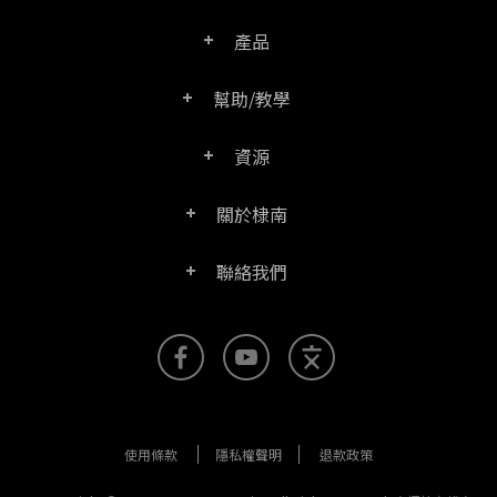
產品
幫助/教學
PDF文電通專業版
資源
常見問題
PDF文電通轉換器
關於棣南
產品/授權比較表
聯絡客服
PDF文電通伺服器版
聯絡我們
公司介紹
產品文件
PDFhome教學網
PDF文電通閱讀器
聯絡銷售
官方部落格
SDK資源 (伺服器版適用)
使用手冊
Right PDF Reader (行動版)
客服支援
媒體報導
舊版軟體下載
企業用戶架設指南
文電通PDF SDK
使用條款
隱私權聲明
退款政策
更多聯絡方式
成功案例
版本發佈訊息