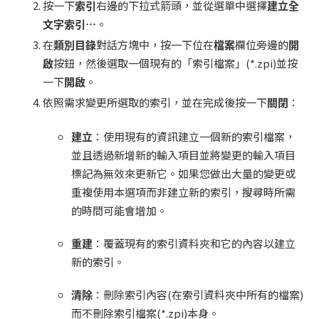
按一下
索引
右邊的下拉式箭頭，並從選單中選擇
建立全
文字索引
…
。
在
類別目錄
對話方塊中，按一下位在
檔案
欄位旁邊的
開
啟
按鈕，然後選取一個現有的「索引檔案」(*.zpi)並按
一下
開啟
。
依照需求變更所選取的索引，並在完成後按一下
關閉
：
建立
：使用現有的資訊建立一個新的索引檔案，
並且透過新增新的輸入項目並將變更的輸入項目
標記為無效來更新它。如果您做出大量的變更或
重複使用本選項而非建立新的索引，搜尋時所需
的時間可能會增加。
重建
：覆蓋現有的索引資料夾和它的內容以建立
新的索引。
清除
：刪除索引內容(在索引資料夾中所有的檔案)
而不刪除索引檔案(*.zpi)本身。