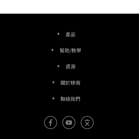
產品
幫助/教學
PDF文電通專業版
資源
常見問題
PDF文電通轉換器
關於棣南
產品/授權比較表
聯絡客服
PDF文電通伺服器版
聯絡我們
公司介紹
產品文件
PDFhome教學網
PDF文電通閱讀器
聯絡銷售
官方部落格
SDK資源 (伺服器版適用)
使用手冊
Right PDF Reader (行動版)
客服支援