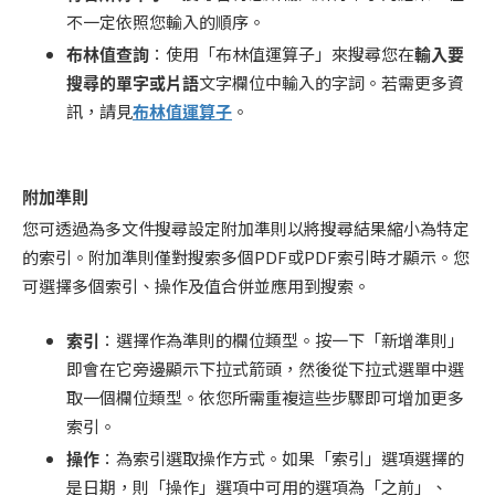
不一定依照您輸入的順序。
布林值查詢
：使用「布林值運算子」來搜尋您在
輸入要
搜尋的單字或片語
文字欄位中輸入的字詞。若需更多資
訊，請見
布林值運算子
。
附加準則
您可透過為多文件搜尋設定附加準則以將搜尋結果縮小為特定
的索引。附加準則僅對搜索多個PDF或PDF索引時才顯示。您
可選擇多個索引、操作及值合併並應用到搜索。
索引
：選擇作為準則的欄位類型。按一下「新增準則」
即會在它旁邊顯示下拉式箭頭，然後從下拉式選單中選
取一個欄位類型。依您所需重複這些步驟即可增加更多
索引。
操作
：為索引選取操作方式。如果「索引」選項選擇的
是日期，則「操作」選項中可用的選項為「之前」、