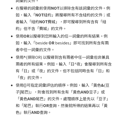
詞彙的文件。
在搜尋的詞彙前使用
NOT
以排除含有該詞彙的文件。例
如，輸入「
NOT
紐約」將搜尋所有不含紐約的文件；或
者輸入「紐約
NOT
費城」，即可搜尋到所有含有「紐
約」但不含「費城」的文件。
使用
OR
以搜尋到您所輸入的任一詞彙的所有結果。例
如，輸入「beside
OR
besides」即可找到所有含有兩
者中任一詞彙的文件。
使用
^
(排除OR) 以搜尋到含有兩者中任一詞彙但非兼具
兩者的所有結果。例如，輸入「日^夜」會搜尋到所有含
有「日」或「夜」的文件，但不包括同時含有「日」和
「夜」的文件。
使用
()
可指定詞彙評估的順序。例如，輸入「黃色
&
(豆
子
|
尾巴)」，則會找到所有含有「黃色
AND
豆子」或
「黃色
AND
尾巴」的文件。處理順序上是先以「豆子」
和「尾巴」執行
OR
查詢，然後就所得的結果再以「黃
色」執行
AND
查詢。