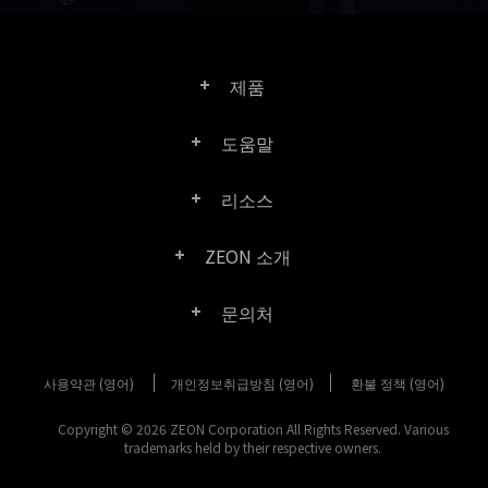
제품
도움말
Right PDF Pro
리소스
FAQ
Right PDF Converter
ZEON 소개
제품/라이선스 비교
고객 센터
Right PDF Server
문의처
회사 소개
제품 문서/백서
사용자 매뉴얼
Right PDF Reader
사용약관 (영어)
개인정보취급방침 (영어)
구매 문의
환불 정책 (영어)
미디어 보도
SDK 리소스 (Right PDF Server 용)
엔터프라이즈 배포 가이드
Right PDF Reader (Mobile)
Copyright © 2026 ZEON Corporation All Rights Reserved. Various
고객 센터
trademarks held by their respective owners.
고객성공사례
이전 버전 다운로드
Right PDF SDK