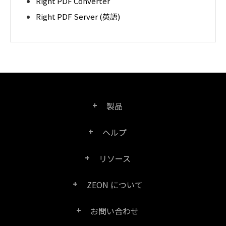
Right PDF Converter
Right PDF Server (英語)
製品
ヘルプ
Right PDF Pro
リソース
FAQ
Right PDF Converter
ZEON について
製品/ライセンスの比較
カスタマー サービス
Right PDF Server
お問い合わせ
会社概要
製品ドキュメント/ホワイト ペーパー
ユーザー マニュアル