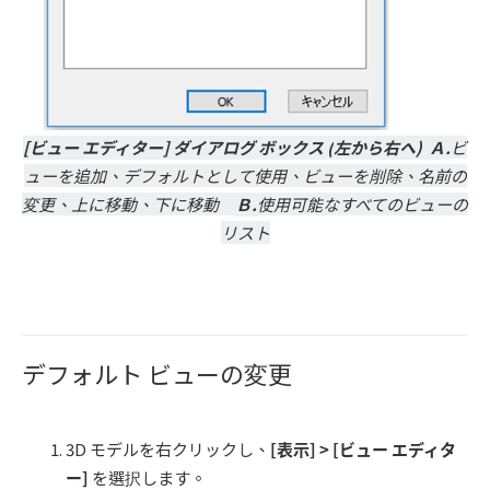
[ビュー エディター]
ダイアログ ボックス
(
左から右へ
)
Ａ
.
ビ
ューを追加、デフォルトとして使用、ビューを削除、名前の
変更、上に移動、下に移動
Ｂ
.
使用可能なすべてのビューの
リスト
デフォルト ビューの変更
3D モデルを右クリックし、
[
表示
] > [
ビュー エディタ
ー
]
を選択します。