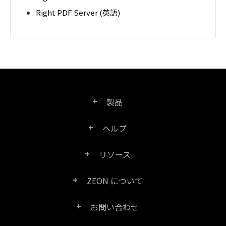
Right PDF Server (英語)
製品
ヘルプ
Right PDF Pro
リソース
FAQ
Right PDF Converter
ZEON について
製品/ライセンスの比較
カスタマー サービス
Right PDF Server
お問い合わせ
会社概要
製品ドキュメント/ホワイト ペーパー
ユーザー マニュアル
Right PDF Reader