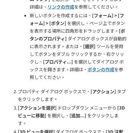
詳細は、
リンク
の
作成
を参照してください。
新しいボタンを作成するには、
[
フォーム
] > [
フ
ォーム
] > [
ボタン
]
を選択し、ページ上でボタン
を表示する場所に四角形をドラッグします。
[
ボ
タンのプロパティ
]
ダイアログ ボックスが自動的
に表示されます。または、
[
選択
]
ツールを使用
してボタンをダブル クリックするか、右クリッ
クし、
[
プロパティ
...]
を選択してダイアログ ボ
ックスを開きます。詳細は、
ボタンの作成
を参
照してください。
プロパティ ダイアログ ボックスで、
[
アクション
]
タブ
をクリックします。
[
アクションを選択
]
ドロップダウン メニューから
[3D
ビューに移動
]
を選択し、
[
追加
...]
をクリックしま
す。
[3D
ビューを選択
]
ダイアログ ボックスで、
[3D
注釈