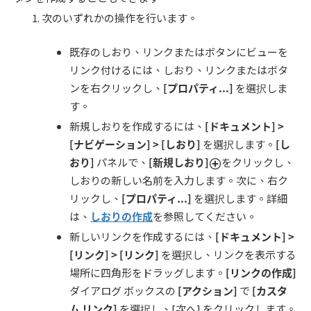
次のいずれかの操作を行います。
既存のしおり、リンクまたはボタンにビューを
リンク付けるには、しおり、リンクまたはボタ
ンを右クリックし、
[
プロパティ
...]
を選択しま
す。
新規しおりを作成するには、
[
ドキュメント
] >
[
ナビゲーション
] > [
しおり
]
を選択します。
[
し
おり
]
パネルで、
[新規しおり]
をクリックし、
しおりの新しい名前を入力します。次に、右ク
リックし、
[
プロパティ
...]
を選択します。詳細
は、
しおりの作成
を参照してください。
新しいリンクを作成するには、
[
ドキュメント
] >
[
リンク
] > [
リンク
]
を選択し、リンクを表示する
場所に四角形をドラッグします。
[
リンクの作成
]
ダイアログ ボックスの
[
アクション
]
で
[
カスタ
ム リンク
]
を選択し、[次へ] をクリックします。