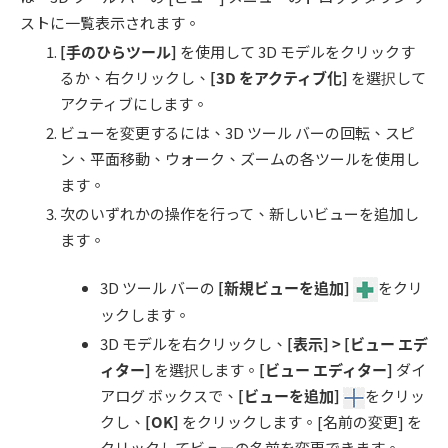
ストに一覧表示されます。
[
手のひらツール
]
を使用して 3D モデルをクリックす
るか、右クリックし、
[3D
をアクティブ化
]
を選択して
アクティブにします。
ビューを変更するには、3D ツール バーの回転、スピ
ン、平面移動、ウォーク、ズームの各ツールを使用し
ます。
次のいずれかの操作を行って、新しいビューを追加し
ます。
3D ツール バーの
[新規ビューを追加]
をクリ
ックします。
3D モデルを右クリックし、
[
表示
] > [
ビュー エデ
ィター
]
を選択します。
[
ビュー エディター
]
ダイ
アログ ボックスで、
[ビューを追加]
をクリッ
クし、
[OK]
をクリックします。[名前の変更] を
クリックしてビューの名前を変更できます。