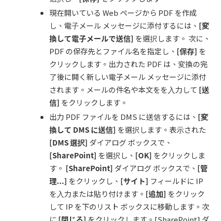
現在開いている Web ページから PDF を作成
し、電⼦メール メッセージに添付するには、
[
変
換して電子メールで送信
]
を選択します。 次に、
PDF の保存先とファイル名を指定し、
[
保存
]
を
クリックします。出力された PDF は、変換の完
了後に開く新しい電子メール メッセージに添付
されます。メールの件名や本文をを⼊⼒して
[
送
信
]
をクリックします。
出力 PDF ファイルを DMS に送信するには、
[
変
換して
DMS
に送信
]
を選択します。表⽰された
[DMS
選択
]
ダイアログ ボックスで、
[Share
P
oint]
を選択し、
[OK]
をクリックしま
す。
[S
harePoint]
ダイアログ ボックスで、
[
管
理
...]
をクリックし、
[
サイト
]
フィールドに IP
を⼊⼒または貼り付けます。
[
追加
]
をクリック
して IP を下のリスト ボックスに移動します。次
に
[
閉じる
]
をクリックします。[SharePoint] ダ