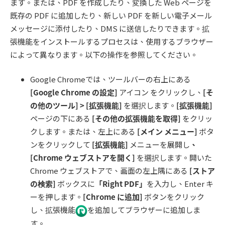
ます。または、PDF を作成したり、変換した Web ページを
既存の PDF に追加したり、新しい PDF を新しい電子メール
メッセージに添付したり、DMS に送信したりできます。拡
張機能をインストールするプロセスは、使用するブラウザー
によって異なります。以下の操作を参照してください。
Google Chromeでは、ツールバーの右上にある
[Google Chrome
の設定
]
アイコン をクリックし、
[
そ
の他のツール
] > [
拡張機能
]
を選択します。
[
拡張機能
]
ページの下にある
[
その他の拡張機能を取得
]
をクリッ
クします。または、左上にある
[
メイン メニュー
]
ボタ
ンをクリックして
[
拡張機能
]
メニューを展開し
、
[Chrome
ウェブストアを開く
]
を選択します。開いた
Chrome ウェブストアで、画面の左上隅にある
[
ストア
の検索
]
ボックスに
「
Right PDF
」
を入力し、Enter キ
ーを押します。
[Chrome
に追加
]
ボタンをクリック
し、拡張機能
を追加してブラウザーに追加しま
す。