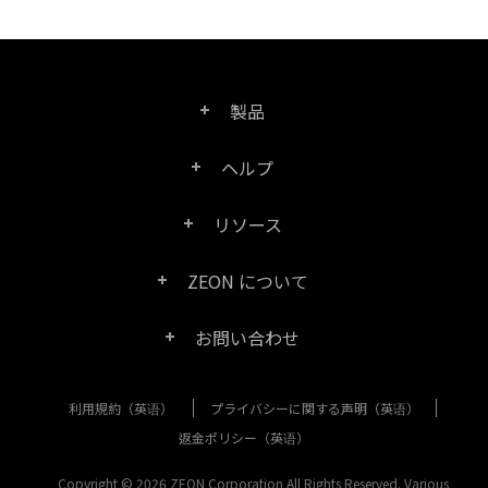
製品
ヘルプ
Right PDF Pro
リソース
FAQ
Right PDF Converter
ZEON について
製品/ライセンスの比較
カスタマー サービス
Right PDF Server
お問い合わせ
会社概要
製品ドキュメント/ホワイト ペーパー
ユーザー マニュアル
Right PDF Reader
利用規約（英语）
プライバシーに関する声明（英语）
購入相談
メディア報道
SDK リソース (Right PDF Server 用)
エンタープライズ展開ガイド
Right PDF Reader (Mobile)
返金ポリシー（英语）
カスタマー サービス
成功事例
Copyright © 2026 ZEON Corporation All Rights Reserved. Various
古いバージョンのダウンロード