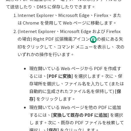
て送信したり、DMS に保存したりできます。
Internet Explorer、Microsoft Edge、Firefox、また
は Chrome を使用して Web ページに移動します。
(Internet Explorer、Microsoft Edge および Firefox
の場合) Right PDF 拡張機能アイコン
の横にある矢
印をクリックして、コマンド メニューを表⽰し、 次の
いずれかの操作を行います。
現在開いている Web ページから PDF を作成す
るには、
[PDF
に変換
]
を選択します。次に、保
存場所を選択し、ファイル名を⼊⼒して (または
自動的に生成されたファイル名を保持して)
[
保
存
]
をクリックします。
現在開いている Web ページを他の PDF に追加
するには、
[
変換して既存の
PD
F
に追加
]
を選択
し ます。次に、既存の PDF ファイルを検索して
選択し、
[
保存
]
をクリックします。