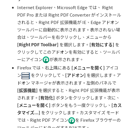
Internet Explorer、Microsoft Edge では、 Right
PDF Pro または Right PDF Converter がインストール
されると、Right PDF 拡張機能が IE、Edge アドオン
ツールバーに自動的に表示されます。表示されない場
合は、ツールバーを右クリックし、メニューから
[Right PDF Toolbar]
を選択します。
[
有効にする
]
を
クリックしてこのアドオンを有効にすると、ツールバ
ーにアイコン
が表示されます。
Firefox では、右上隅にある
[
メニューを開く
]
アイコ
ン
をクリックして、
[
アドオン
]
を選択します。ア
ドオン マネージャが表示されます。左側のパネルで
[
拡張機能
]
を選択すると、Right PDF 拡張機能が表示
されます。
[
有効化
]
ボタンをクリックします。次に、
[
メニューを開く
]
ボタンをもう一度クリックし、
[
カス
タマイズ...
]
をクリックします。カスタマイズ モード
では、Right PDF アイコン
を Firefox ブラウザーの
ツールバーにドラッグするだけです。