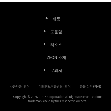
제품
도움말
Right PDF Pro
리소스
FAQ
Right PDF Converter
ZEON 소개
제품/라이선스 비교
고객 센터
Right PDF Server
문의처
회사 소개
제품 문서/백서
사용자 매뉴얼
Right PDF Reader
사용약관 (영어)
개인정보취급방침 (영어)
구매 문의
환불 정책 (영어)
미디어 보도
SDK 리소스 (Right PDF Server 용)
엔터프라이즈 배포 가이드
Right PDF Reader (Mobile)
Copyright © 2026 ZEON Corporation All Rights Reserved. Various
고객 센터
trademarks held by their respective owners.
고객성공사례
이전 버전 다운로드
Right PDF SDK