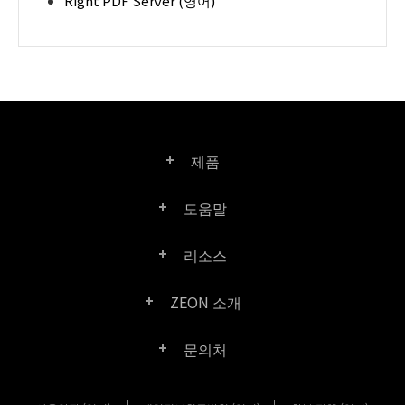
Right PDF Server (영어)
제품
도움말
Right PDF Pro
리소스
FAQ
Right PDF Converter
ZEON 소개
제품/라이선스 비교
고객 센터
Right PDF Server
문의처
회사 소개
제품 문서/백서
사용자 매뉴얼
Right PDF Reader