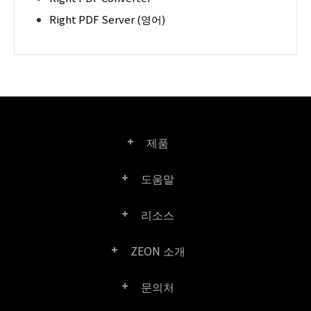
Right PDF Server (영어)
제품
도움말
Right PDF Pro
리소스
FAQ
Right PDF Converter
ZEON 소개
제품/라이선스 비교
고객 센터
Right PDF Server
문의처
회사 소개
제품 문서/백서
사용자 매뉴얼
Right PDF Reader