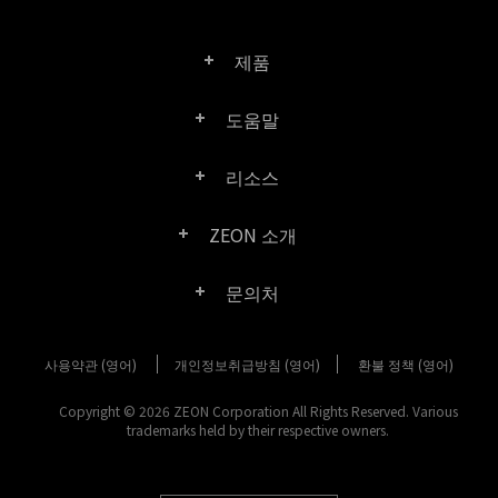
제품
도움말
Right PDF Pro
리소스
FAQ
Right PDF Converter
ZEON 소개
제품/라이선스 비교
고객 센터
Right PDF Server
문의처
회사 소개
제품 문서/백서
사용자 매뉴얼
Right PDF Reader
사용약관 (영어)
개인정보취급방침 (영어)
구매 문의
환불 정책 (영어)
미디어 보도
SDK 리소스 (Right PDF Server 용)
엔터프라이즈 배포 가이드
Right PDF Reader (Mobile)
Copyright © 2026 ZEON Corporation All Rights Reserved. Various
고객 센터
trademarks held by their respective owners.
고객성공사례
이전 버전 다운로드
Right PDF SDK
기타 문의 방법