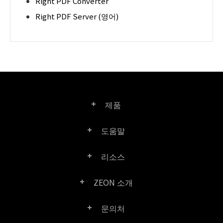
Right PDF Converter
Right PDF Server (영어)
제품
도움말
Right PDF Pro
리소스
FAQ
Right PDF Converter
ZEON 소개
제품/라이선스 비교
고객 센터
Right PDF Server
문의처
회사 소개
제품 문서/백서
사용자 매뉴얼