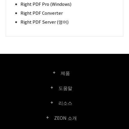
Right PDF Pro (Windows)
Right PDF Converter
Right PDF Server (영어)
제품
도움말
Right PDF Pro
리소스
FAQ
Right PDF Converter
ZEON 소개
제품/라이선스 비교
고객 센터
Right PDF Server