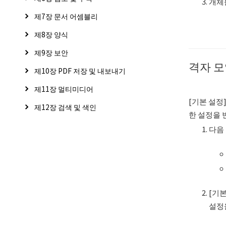
개체
제7장 문서 어셈블리
제8장 양식
제9장 보안
격자 모
제10장 PDF 저장 및 내보내기
제11장 멀티미디어
[기본 설정
제12장 검색 및 색인
한 설정을 
다음 
[기본
설정