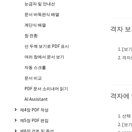
눈금자 및 안내선
문서 바둑판식 배열
계단식 배열
격자 
창 전환
선 두께 보기로 PDF 표시
[보기
여러 창에서 문서 보기
격자를
자동 스크롤
문서 비교
PDF 문서 소리내어 읽기
격자에
AI Assistant
제4장 PDF 작성
선택
제5장 PDF 편집
[보기
제6장 검토 및 주석