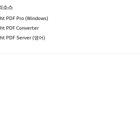
리소스
ght PDF Pro (Windows)
ght PDF Converter
ght PDF Server (영어)