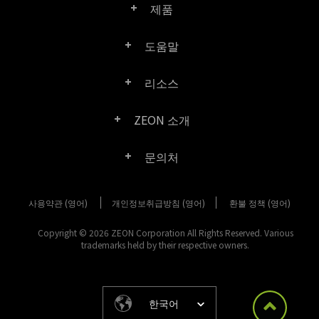
제품
도움말
Right PDF Pro
리소스
FAQ
Right PDF Converter
ZEON 소개
제품/라이선스 비교
고객 센터
Right PDF Server
문의처
회사 소개
제품 문서/백서
사용자 매뉴얼
Right PDF Reader
사용약관 (영어)
개인정보취급방침 (영어)
구매 문의
환불 정책 (영어)
미디어 보도
SDK 리소스 (Right PDF Server 용)
엔터프라이즈 배포 가이드
Right PDF Reader (Mobile)
Copyright © 2026 ZEON Corporation All Rights Reserved. Various
고객 센터
trademarks held by their respective owners.
고객성공사례
이전 버전 다운로드
Right PDF SDK
기타 문의 방법
법적 고지 사항
릴리스 정보
Right PDF Online