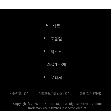
제품
도움말
Right PDF Pro
리소스
FAQ
Right PDF Converter
ZEON 소개
제품/라이선스 비교
고객 센터
Right PDF Server
문의처
회사 소개
제품 문서/백서
사용자 매뉴얼
Right PDF Reader
사용약관 (영어)
개인정보취급방침 (영어)
구매 문의
환불 정책 (영어)
미디어 보도
SDK 리소스 (Right PDF Server 용)
엔터프라이즈 배포 가이드
Right PDF Reader (Mobile)
Copyright © 2026 ZEON Corporation All Rights Reserved. Various
고객 센터
trademarks held by their respective owners.
고객성공사례
이전 버전 다운로드