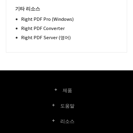
기타 리소스
Right PDF Pro (Windows)
Right PDF Converter
Right PDF Server (영어)
제품
도움말
Right PDF Pro
리소스
FAQ
Right PDF Converter