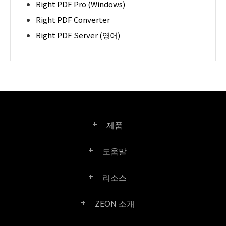
Right PDF Pro (Windows)
Right PDF Converter
Right PDF Server (영어)
제품
도움말
Right PDF Pro
리소스
FAQ
Right PDF Converter
ZEON 소개
제품/라이선스 비교
고객 센터
Right PDF Server