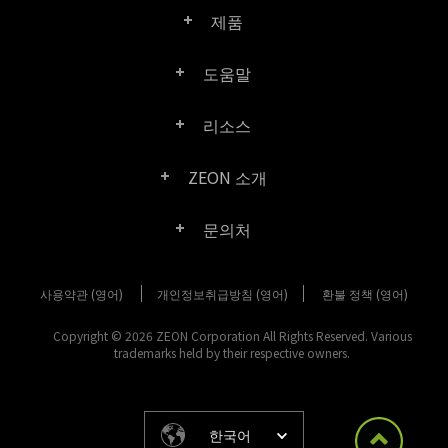
제품
도움말
Right PDF Pro
리소스
FAQ
Right PDF Converter
ZEON 소개
제품/라이선스 비교
고객 센터
Right PDF Server
문의처
회사 소개
제품 문서/백서
사용자 매뉴얼
Right PDF Reader
사용약관 (영어)
개인정보취급방침 (영어)
구매 문의
환불 정책 (영어)
미디어 보도
SDK 리소스 (Right PDF Server 용)
엔터프라이즈 배포 가이드
Right PDF Reader (Mobile)
Copyright © 2026 ZEON Corporation All Rights Reserved. Various
고객 센터
trademarks held by their respective owners.
고객성공사례
이전 버전 다운로드
Right PDF SDK
기타 문의 방법
법적 고지 사항
릴리스 정보
Right PDF Online