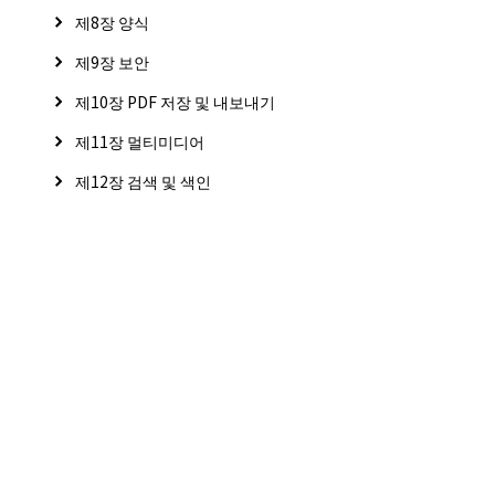
제8장 양식
제9장 보안
제10장 PDF 저장 및 내보내기
제11장 멀티미디어
제12장 검색 및 색인