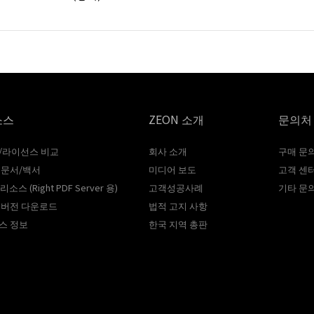
소스
ZEON 소개
문의처
/라이선스 비교
회사 소개
구매 문
 문서/백서
미디어 보도
고객 센
리소스 (Right PDF Server 용)
고객성공사례
기타 문
 버전 다운로드
법적 고지 사항
스 정보
한국 지역 총판