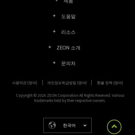
제품
도움말
Right PDF Pro
리소스
FAQ
Right PDF Converter
ZEON 소개
제품/라이선스 비교
고객 센터
Right PDF Server
문의처
회사 소개
제품 문서/백서
사용자 매뉴얼
Right PDF Reader
사용약관 (영어)
개인정보취급방침 (영어)
구매 문의
환불 정책 (영어)
미디어 보도
SDK 리소스 (Right PDF Server 용)
엔터프라이즈 배포 가이드
Right PDF Reader (Mobile)
Copyright © 2026 ZEON Corporation All Rights Reserved. Various
고객 센터
trademarks held by their respective owners.
고객성공사례
이전 버전 다운로드
Right PDF SDK
기타 문의 방법
법적 고지 사항
릴리스 정보
Right PDF Online