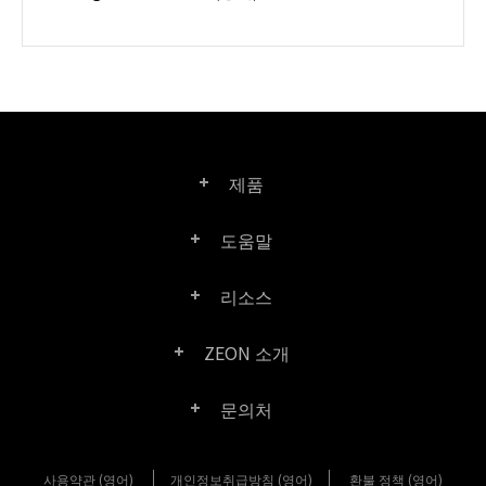
제품
도움말
Right PDF Pro
리소스
FAQ
Right PDF Converter
ZEON 소개
제품/라이선스 비교
고객 센터
Right PDF Server
문의처
회사 소개
제품 문서/백서
사용자 매뉴얼
Right PDF Reader
사용약관 (영어)
개인정보취급방침 (영어)
구매 문의
환불 정책 (영어)