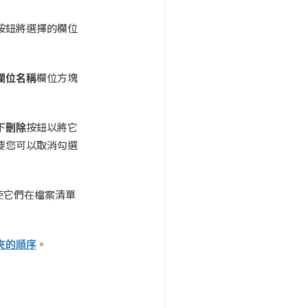
按鈕將選擇的欄位
欄位名稱
欄位方塊
下
刪除
按鈕以將它
要您可以取消勾選
使它們在檔案清單
夾的順序
。