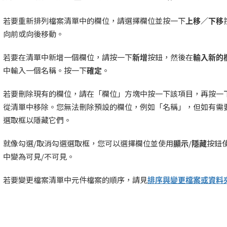
若要重新排列檔案清單中的欄位，請選擇欄位並按一下
上移／下移
向前或向後移動。
若要在清單中新增一個欄位，請按一下
新增
按鈕，然後在
輸入新的
中輸入一個名稱。按一下
確定
。
若要刪除現有的欄位，請在「欄位」方塊中按一下該項目，再按一
從清單中移除。您無法刪除預設的欄位，例如「名稱」，但如有需
選取框以隱藏它們。
就像勾選/取消勾選選取框，您可以選擇欄位並使用
顯示
/
隱藏
按鈕
中變為可見/不可見。
若要變更檔案清單中元件檔案的順序，請見
排序與變更檔案或資料