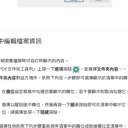
中編輯檔案資訊
檢視瀏覽檔案時可自訂所顯示的內容。
PDF文件夾工具列」上按一下
選項
按鈕
，並選擇
文件夾內容
…
。
件夾內容
對話方塊中，依照下列任一步驟即可選擇顯示於清單中的欄
在
欄位
設定框格中勾選您要顯示的欄位；若不要顯示則取消勾選它
選擇以醒目提示欄位，然後再按一下
顯示
按鈕即可在清單中顯示它
位，請選擇並按一下
隱藏
按鈕。
選擇性地依照下列步驟重新排序清單中的欄位或新增欄位至清單中：