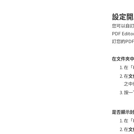
設定開
您可以自訂
PDF E
訂您的PD
在文件夾中
在「
在
文
之中
按一
是否顯示
在「
在
文