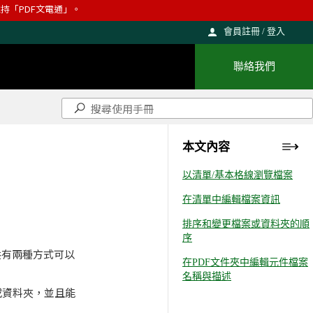
則維持「PDF文電通」。
會員註冊 / 登入
聯絡我們
本文內容
以清單/基本格線瀏覽檔案
在清單中編輯檔案資訊
排序和變更檔案或資料夾的順
序
。共有兩種方式可以
在PDF文件夾中編輯元件檔案
名稱與描述
或資料夾，並且能