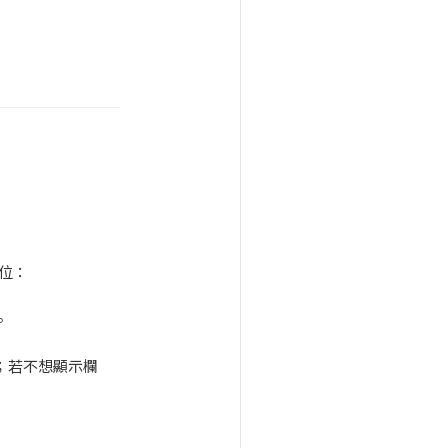
位：
。
；若不想顯示欄