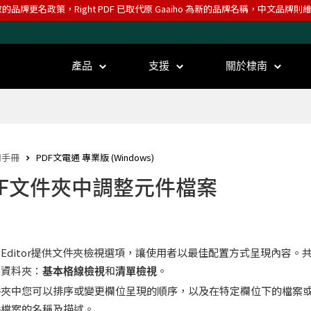
效的品牌更名政策，Right PDF 已取代原 Gaaiho 為新的品牌名稱，中文品牌
產品
支援
關於棣南
用手冊
PDF文電通 專業版 (Windows)
DF文件夾中調整元件檔案
 PDF Editor提供文件夾檢視選項，讓使用者以最佳配置方式呈現內容
／資料夾：
基本格線檢視
和
清單檢視
。
件夾中您可以排序或變更欄位呈現的順序，以及在特定欄位下的檔案
件檔案的名稱及描述。