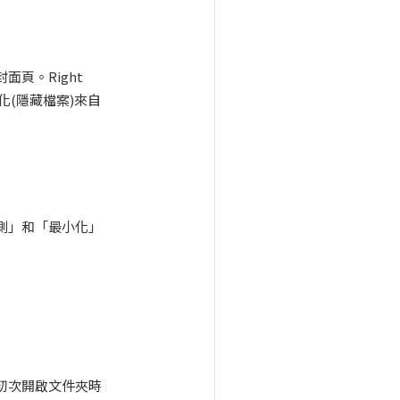
頁。Right
小化(隱藏檔案)來自
左側」和「最小化」
您初次開啟文件夾時