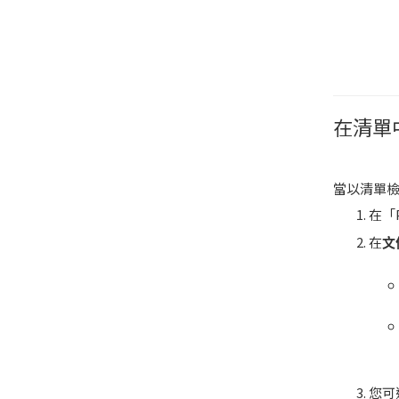
在清單
當以清單
在「
在
文
您可