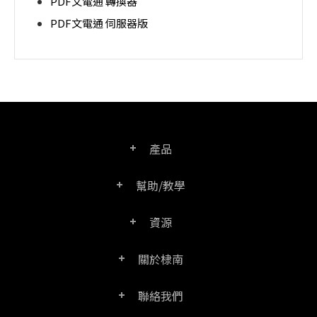
PDF文電通 轉換器
PDF文電通 伺服器版
產品
幫助/教學
PDF文電通專業版
資源
常見問題
PDF文電通轉換器
關於棣南
產品/授權比較表
聯絡客服
PDF文電通伺服器版
聯絡我們
公司介紹
產品文件
PDFhome教學網