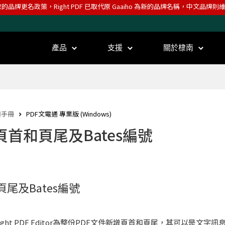
效的品牌更名政策，Right PDF 已取代原 Gaaiho 為新的品牌名稱，中文品牌
產品
支援
關於棣南
用手冊
PDF文電通 專業版 (Windows)
頁首和頁尾及Bates編號
尾及Bates編號
ght PDF Editor為整份PDF文件新增頁首和頁尾，其可以是文字