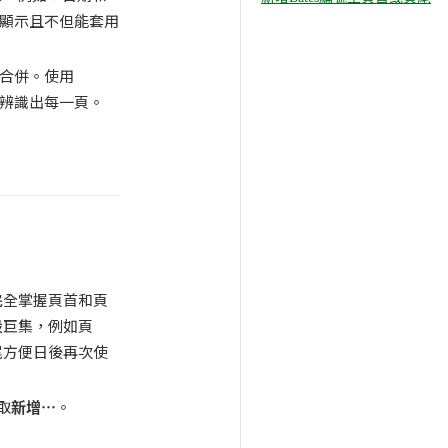
端顯示且不但能套用
字合併。使用
中辨識出每一頁。
完全掌握頁首和頁
設巨集，例如頁
尾方便日後再次使
取
新增
…
。