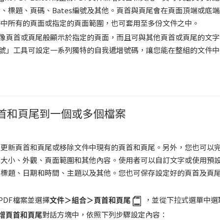
、標題、頁碼、Bates編號及其他。頁首與頁尾會在頁面頂端或底
件中所有的頁面或指定的頁面範圍，也可套用至多份文件之中。
編號像頁首或頁尾般顯示於指定的頁面，而且可與其他頁首或頁尾的文
s編號」工具可設定一系列獨特的自我遞增號碼，讓您能在整組的文件
首和頁尾到一個或多個檔案
及更新頁首和頁尾或移除文件中現有的頁首和頁尾。另外，您也可以
、大小、外觀、頁面範圍和其他內容。使用者可以自訂文字或使用預
、標題、日期和時間、主題以及其他。您也可保存設定好的頁首及頁
PDF檔案並選擇
文件＞組合＞頁首和頁尾
，並從下拉式選單中選
增頁首和頁尾
對話方塊中，依照下列步驟設定內容：