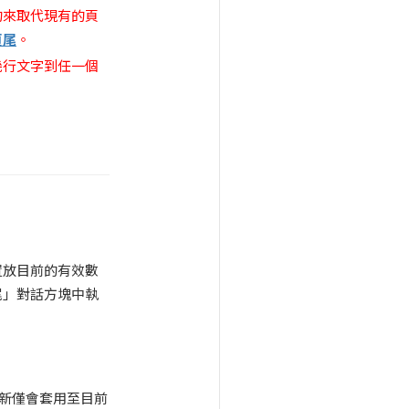
的來取代現有的頁
頁尾
。
幾行文字到任一個
置放目前的有效數
尾」對話方塊中執
新僅會套用至目前