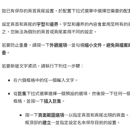
如已有保存的頁首頁尾設置，於配置下拉式選單中選擇您需要的配
設定頁首和頁尾的
字型
和
邊界
。字型和邊界的內容會套用至所有的
之，您無法為個別的頁首或頁尾套用不同的設定。
若要防止重疊，請按一下
外觀選項
…
並勾選
縮小文件，避免與檔案
疊
。
若要新增文字資訊，請執行下列任一步驟：
在六個框格中的任一個輸入文字。
從
巨集
下拉式選單選擇一個預設的選項，然後按一下任何一
框格，並按一下
插入巨集
。
按一下
頁面範圍選項
…
以指定頁首和頁尾出現的頁面。
框頂部的
建立
…
並指定設定名來保存目前的設置。