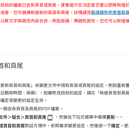
您目前的檔案已含有頁首或頁尾，便會提示您決定是否要以即將新增
。或者，您可選擇新增新的頁首和頁尾。詳情請見
新增額外的頁首和
可以將文字與其他內容合併，例如頁碼、標題和其他。您也可以新增
。
首和頁尾
「更新頁首和頁尾」來變更文件中現有頁首或頁尾的設定，例如重新
，日期和時間、頁碼）。如需修改目前的設定，請在「新增頁首和頁
下確定使變更的設定生效。
一個含有頁首及頁尾的PDF檔案。
文件＞組合＞頁首和頁尾
，然後從下拉式選單中選擇
更新
…
。
增頁首和頁尾
對話方塊中，依照需求變更設定，然後按一下
確定
。更