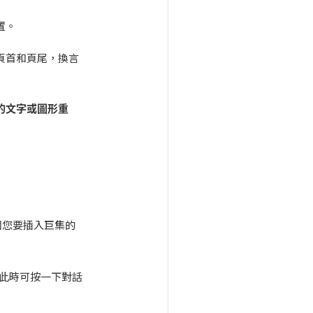
置。
頁首和頁尾，換言
的文字或圖形重
個您要插入巨集的
此時可按一下對話