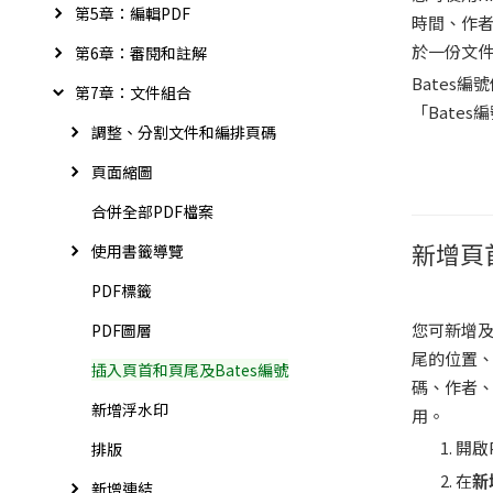
第5章：編輯PDF
時間、作者
於一份文
第6章：審閱和註解
Bates
第7章：文件組合
「Bate
調整、分割文件和編排頁碼
頁面縮圖
合併全部PDF檔案
新增頁
使用書籤導覽
PDF標籤
您可新增
PDF圖層
尾的位置
插入頁首和頁尾及Bates編號
碼、作者
新增浮水印
用。
開啟
排版
在
新
新增連結