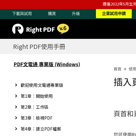
遵循2022年5月生
下載與試用
購買
升級
企業試用申請
Right PDF使用手冊
PDF文電通 專業版 (Windows)
首頁
使
插入
歡迎使用文電通專業版
第1章：開始使用
第2章：工作區
頁首和頁
第3章：檢視PDF
第4章：建立PDF檔案
您可使用Ri