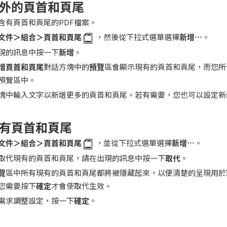
外的頁首和頁尾
含有頁首和頁尾的PDF檔案。
文件＞組合＞頁首和頁尾
，然後從下拉式選單選擇
新增
…
。
現的訊息中按一下
新增
。
增頁首和頁尾
對話方塊中的
預覽
區會顯示現有的頁首和頁尾，而您所
預覽區中。
塊中輸入文字以新增更多的頁首和頁尾。若有需要，您也可以設定新
有頁首和頁尾
文件＞組合＞頁首和頁尾
，並從下拉式選單選擇
新增
…
。
取代現有的頁首和頁尾，請在出現的訊息中按一下
取代
。
覽
區中所有現有的頁首和頁尾都將被隱藏起來，以便清楚的呈現用於
您需要按下
確定
才會使取代生效。
需求調整設定，按一下
確定
。