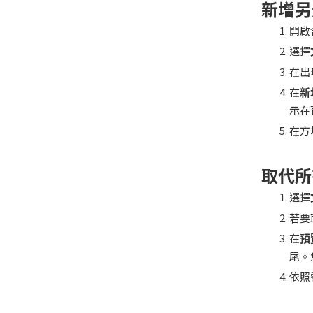
新增另
開啟
選擇
在出
在
新
示在
在方
取代所
選擇
若要
在
預
尾。
依照