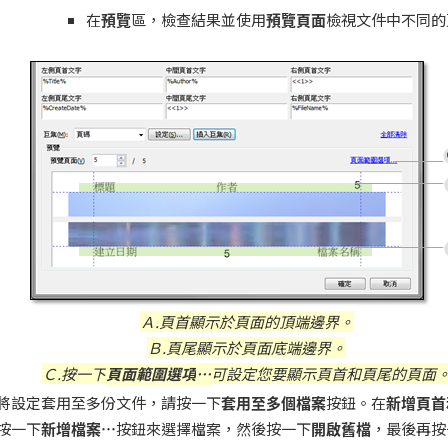
在
預覽
區，檢查結果並使用
預覽頁面
檢視文件中不同的
Ａ.頁首顯示於頁面的頂端邊界。
Ｂ.頁尾顯示於頁面底端邊界。
Ｃ.按一下
頁面範圍選項
…
可設定您要顯示頁首和頁尾的頁面
將設定套用至多份文件，請按一下
套用至多個檔案
按鈕。在
新增頁首
按一下
新增檔案
…
按鈕來選擇檔案，然後按一下
開啟舊檔
，最後再按