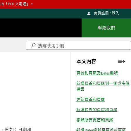
則維持「PDF文電通」。
會員註冊 / 登入
聯絡我們
本文內容
頁首和頁尾及Bates編號
新增頁首和頁尾到一個或多個
檔案
更新頁首和頁尾
新增額外的頁首和頁尾
移除所有頁首和頁尾
訊息，例如：日期和
新增Bates編號至頁首或頁尾