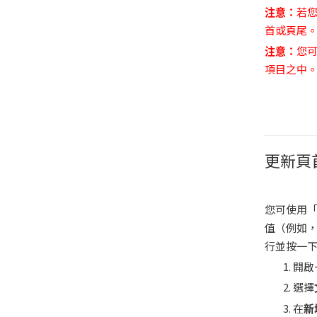
注意：
若
首或頁尾
注意：
您
項目之中
更新頁
您可使用
值（例如
行並按一
開啟
選擇
在
新