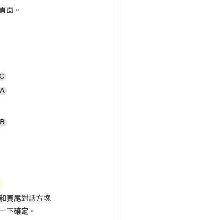
頁面。
。
和頁尾
對話方塊
一下
確定
。