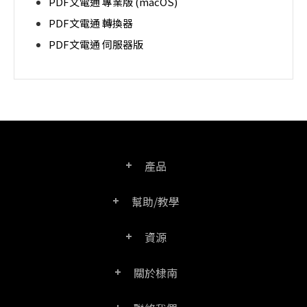
PDF文電通 專業版 (macOS)
PDF文電通 轉換器
PDF文電通 伺服器版
產品
幫助/教學
PDF文電通專業版
資源
常見問題
PDF文電通轉換器
關於棣南
產品/授權比較表
聯絡客服
PDF文電通伺服器版