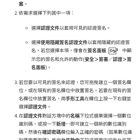
案
。
依需求選擇下列其中一項：
選擇
認證文件
以套用可見的認證簽名。
選擇
使用隱藏簽名認證文件
以套用隱藏的認證簽
名。若您選擇本項，僅會在
簽名面板
中顯
示您的簽名和允許的動作(
安全＞簽署／認證＞簽
名面板
)。
若您要以可見的簽名來認證，您可拖曳建立一個簽名欄
位，或在現有的簽名欄位中放置簽名。若要在現有的簽
名欄位中放置簽名，用
手形工具
在欄位上按一下右鍵並
選擇
認證文件
。
在
認證文件
對話方塊中的
名稱
下拉式選單選擇一個數位
識別碼，或按一下
新增
…
即可建立一個新的數位識別
碼。然後在
確認密碼
欄位輸入正確的密碼 （如果數位識
別碼需要密碼）並從
下拉式選單中設定允許其