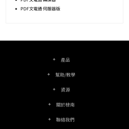
PDF文電通 伺服器版
產品
幫助/教學
PDF文電通專業版
資源
常見問題
PDF文電通轉換器
關於棣南
產品/授權比較表
聯絡客服
PDF文電通伺服器版
聯絡我們
公司介紹
產品文件
PDFhome教學網
PDF文電通閱讀器