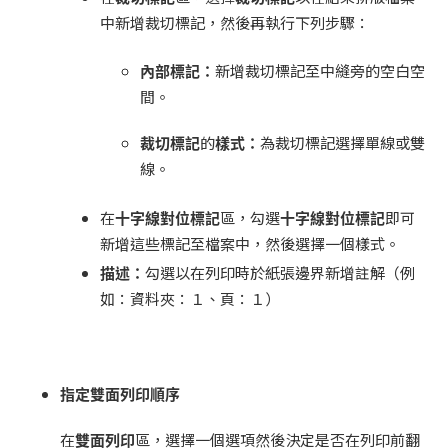
中新增裁切標記，然後再執行下列步驟：
內部標記：
新增裁切標記至中縫旁的空白空
間。
裁切標記
的
樣式：
為裁切標記選擇單線或雙
線。
在
十字線對位標記
區，勾選
十字線對位標記
即可
新增這些標記至檔案中，然後選擇一個樣式。
描述：
勾選以在列印時於紙張邊界新增註解（例
如：資料夾：１、頁：１）
指定雙面列印順序
在
雙面列印
區，選擇一個選項然後決定是否在列印前翻