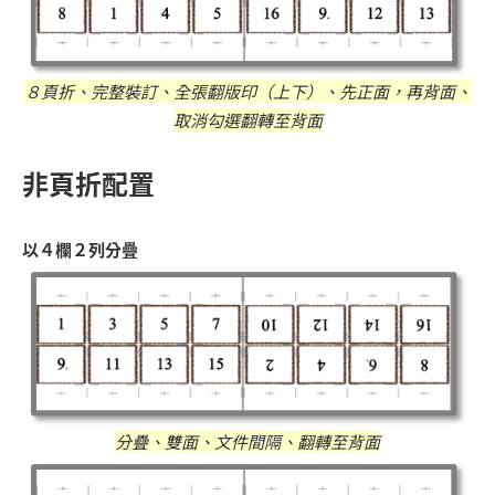
８頁折、完整裝訂、全張翻版印（上下）、先正面，再背面、
取消勾選翻轉至背面
非頁折配置
以４欄２列分疊
分疊、雙面、文件間隔、翻轉至背面