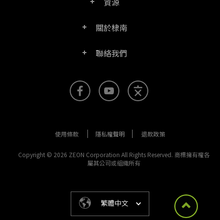
資源
常見問題
PDF文電通轉換器
關於棣南
產品/授權比較表
聯絡客服
PDF文電通伺服器版
聯絡我們
公司介紹
產品文件
PDFhome教學網
PDF文電通閱讀器
聯絡銷售
官方部落格
SDK資源 (伺服器版適用)
使用手冊
Right PDF Reader (行動版)
客服支援
媒體報導
舊版軟體下載
企業用戶架設指南
文電通PDF SDK
使用條款
隱私權聲明
退款政策
更多聯絡方式
成功案例
版本發佈訊息
PDF文電通線上版
Copyright © 2026 ZEON Corporation All Rights Reserved. 商標擁有權各
屬其公司或組織所有
法律文件