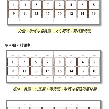
分疊、取消勾選雙面、文件間隔、翻轉至背面
以４欄２列循序
循序、雙面、先正面，再背面、取消勾選翻轉至背面