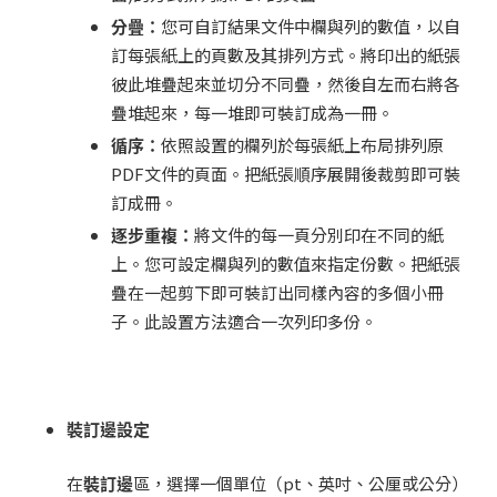
分疊：
您可自訂結果文件中欄與列的數值，以自
訂每張紙上的頁數及其排列方式。將印出的紙張
彼此堆疊起來並切分不同疊，然後自左而右將各
疊堆起來，每一堆即可裝訂成為一冊。
循序：
依照設置的欄列於每張紙上布局排列原
PDF文件的頁面。把紙張順序展開後裁剪即可裝
訂成冊。
逐步重複：
將文件的每一頁分別印在不同的紙
上。您可設定欄與列的數值來指定份數。把紙張
疊在一起剪下即可裝訂出同樣內容的多個小冊
子。此設置方法適合一次列印多份。
裝訂邊設定
在
裝訂邊
區，選擇一個單位（pt、英吋、公厘或公分）