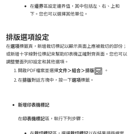
在
邊界
區設定邊界值，其中包括左、右、上和
下。您也可以選擇其他單位。
排版選項設定
在
選項
標籤頁，新增裁切標記以顯示頁面上應被裁切的部份；
或新增十字線對位標記來幫助印表機正確對齊頁面。您也可以
調整雙面列印設定和其他選項。
開啟PDF檔案並選擇
文件＞組合＞排版
。
在
排版
對話方塊中，按一下
選項
標籤。
新增印表機標記
在
印表機標記
區，執行下列步驟：
在
裁切標記
區，選擇
裁切標記
以在結果排版檔案