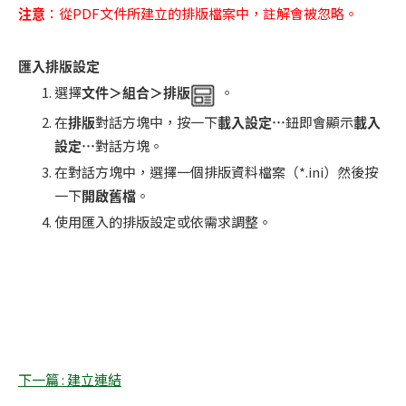
注意
：從PDF文件所建立的排版檔案中，註解會被忽略。
匯入排版設定
選擇
文件＞組合＞排版
。
在
排版
對話方塊中，按一下
載入設定
…
鈕即會顯示
載入
設定
…
對話方塊。
在對話方塊中，選擇一個排版資料檔案（*.ini）然後按
一下
開啟舊檔
。
使用匯入的排版設定或依需求調整。
下一篇 : 建立連結