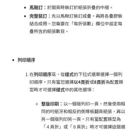
馬鞍訂：
於摺頁時裝訂於紙張折疊的中縫。
完整裝訂：
先以馬鞍訂裝訂成疊，再將各疊膠裝
結合成冊。您需要在「每折張數」欄位中設定每
疊所含的紙張數目。
列印順序
在
列印順序
區，從
樣式
的下拉式選單選擇一個列
印順序。只有當您選擇
以
4
頁折
或
8
頁折
為配置類
型時才可選擇
樣式
中的其他選項：
整版印刷：
以一個版列印一頁，然後使用相
同的叼紙牙和相反的側導板翻頁紙張，再以
另一個版列印另一頁。只有當配置類型為
「４頁折」或「８頁折」時才可選擇這個選