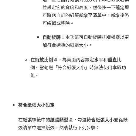
並設定它的寬度和高度，然後按一下
確定
即
可將您自訂的紙張新增至清單中。新增後仍
可編輯或移除。
自動旋轉：
本功能可自動旋轉排版檔案以更
加符合選擇的紙張大小。
在
縮放比例
區，為頁面內容設定
水平
和
垂直
比
例。當勾選「符合紙張大小」時無法使用本區功
能。
符合紙張大小設定
在
紙張
標籤中的
紙張類型
區，勾選
符合紙張大小
並從紙
張清單中選擇紙張，然後執行下列步驟：