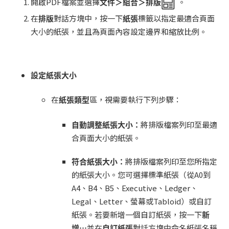
開啟PDF檔案並選擇
文件＞組合＞排版
。
在
排版
對話方塊中，按一下
紙張
標籤以指定最適合頁面
大小的紙張，並且為頁面內容設定邊界和縮放比例。
設定紙張大小
在
紙張類型
區，視需要執行下列步驟：
自動調整紙張大小：
將排版檔案列印至最適
合頁面大小的紙張。
符合紙張大小：
將排版檔案列印至您所指定
的紙張大小。您可選擇標準紙張（從A0到
A4、B4、B5、Executive、Ledger、
Legal、Letter、螢幕或Tabloid）或自訂
紙張。若要新增一個自訂紙張，按一下
新
增
…
並在
自訂紙張
對話方塊中命名紙張名稱