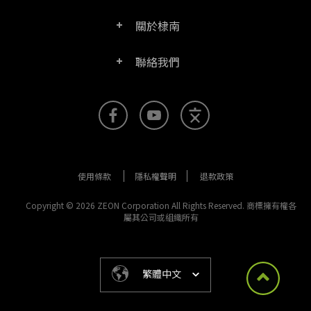
PDF文電通轉換器
關於棣南
產品/授權比較表
聯絡客服
PDF文電通伺服器版
聯絡我們
公司介紹
產品文件
PDFhome教學網
PDF文電通閱讀器
聯絡銷售
官方部落格
SDK資源 (伺服器版適用)
使用手冊
Right PDF Reader (行動版)
客服支援
媒體報導
舊版軟體下載
企業用戶架設指南
文電通PDF SDK
使用條款
隱私權聲明
退款政策
更多聯絡方式
成功案例
版本發佈訊息
PDF文電通線上版
Copyright © 2026 ZEON Corporation All Rights Reserved. 商標擁有權各
屬其公司或組織所有
法律文件