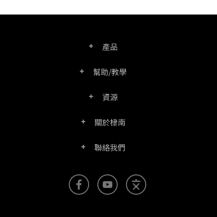
產品
幫助/教學
PDF文電通專業版
資源
常見問題
PDF文電通轉換器
關於棣南
產品/授權比較表
聯絡客服
PDF文電通伺服器版
聯絡我們
公司介紹
產品文件
PDFhome教學網
PDF文電通閱讀器
聯絡銷售
官方部落格
SDK資源 (伺服器版適用)
使用手冊
Right PDF Reader (行動版)
客服支援
媒體報導
舊版軟體下載
企業用戶架設指南