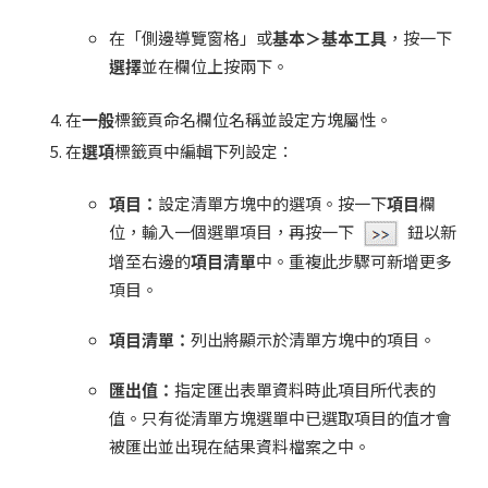
在「側邊導覽窗格」或
基本＞基本工具
，按一下
選擇
並在欄位上按兩下。
在
一般
標籤頁命名欄位名稱並設定方塊屬性。
在
選項
標籤頁中編輯下列設定：
項目：
設定清單方塊中的選項。按一下
項目
欄
位，輸入一個選單項目，再按一下
鈕以新
增至右邊的
項目清單
中。重複此步驟可新增更多
項目。
項目清單：
列出將顯示於清單方塊中的項目。
匯出值：
指定匯出表單資料時此項目所代表的
值。只有從清單方塊選單中已選取項目的值才會
被匯出並出現在結果資料檔案之中。