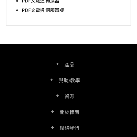
PDF文電通 轉換器
PDF文電通 伺服器版
產品
幫助/教學
PDF文電通專業版
資源
常見問題
PDF文電通轉換器
關於棣南
產品/授權比較表
聯絡客服
PDF文電通伺服器版
聯絡我們
公司介紹
產品文件
PDFhome教學網