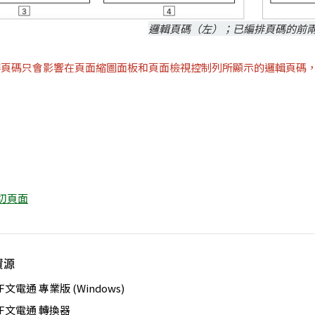
邏輯頁碼（左）；已編排頁碼的前
排頁碼只會影響在頁面縮圖面板和頁面檢視控制列所顯示的邏輯頁碼
裁切頁面
資源
F文電通 專業版 (Windows)
DF文電通 轉換器