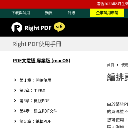
遵循2022年5月生
下載與試用
購買
升級
企業試用申請
Right PDF使用手冊
PDF文電通 專業版 (macOS)
首頁
使
編排
第 1 章：開始使用
第2章：工作區
第3章：檢視PDF
由於某些P
第4章：建立PDF文件
的頁碼並
您可使用
第 5 章：編輯PDF
碼。例如：