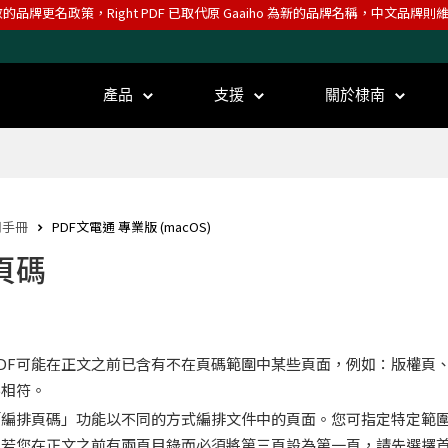
效的品牌更名政策，Right PDF 已取代原 Gaaiho 為新的品牌名稱，中文品牌
產品
支援
關於棣南
用手冊
PDF文電通 專業版 (macOS)
頁碼
DF可能在正文之前已含有不在頁碼範圍中某些頁面，例如：版權頁
不相符。
「編排頁碼」功能以不同的方式編排文件中的頁面。您可指定特定範
若您在正文之前有兩頁目錄而必須將第三頁設為第一頁，請先選擇首兩頁