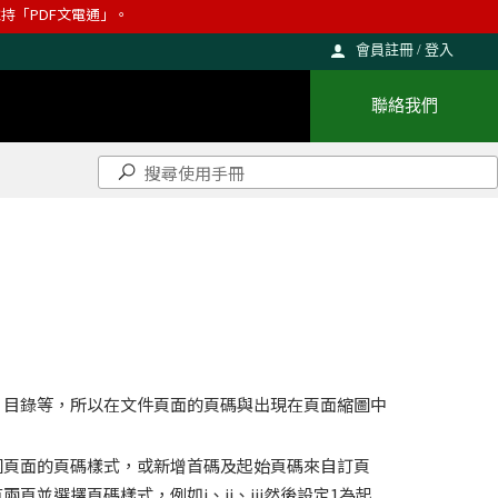
則維持「PDF文電通」。
會員註冊 / 登入
聯絡我們
、目錄等，所以在文件頁面的頁碼與出現在頁面縮圖中
圍頁面的頁碼樣式，或新增首碼及起始頁碼來自訂頁
並選擇頁碼樣式，例如i、ii、iii然後設定1為起