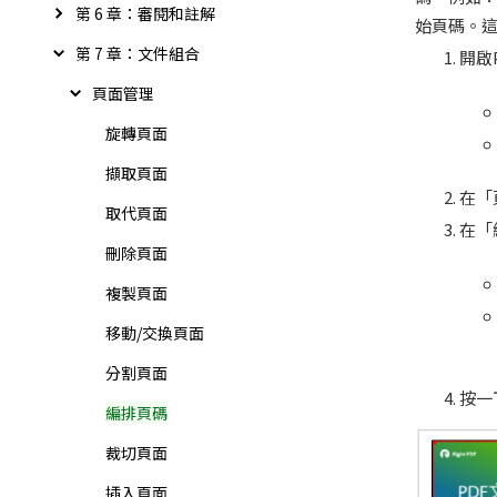
第 6 章：審閱和註解
始頁碼。這
第 7 章：文件組合
開啟
頁面管理
旋轉頁面
擷取頁面
在「
取代頁面
在「
刪除頁面
複製頁面
移動/交換頁面
分割頁面
按一
編排頁碼
裁切頁面
插入頁面