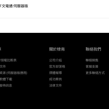
DF文電通 伺服器版
源
關於棣南
聯絡我們
/授權比較表
公司介紹
聯絡銷售
文件
官方部落格
客服支援
K資源 (伺服器版適用)
媒體報導
更多聯絡方式
軟體下載
成功案例
發佈訊息
法律文件