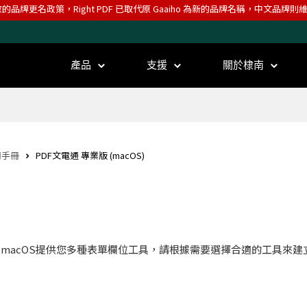
效的品牌更名政策，Right PDF 已取代原 Gaaiho 為新的品牌名稱，中文品牌
產品
支援
關於棣南
用手冊
PDF文電通 專業版 (macOS)
 PDF macOS提供您多種表單欄位工具，請根據需要選擇合適的工具來