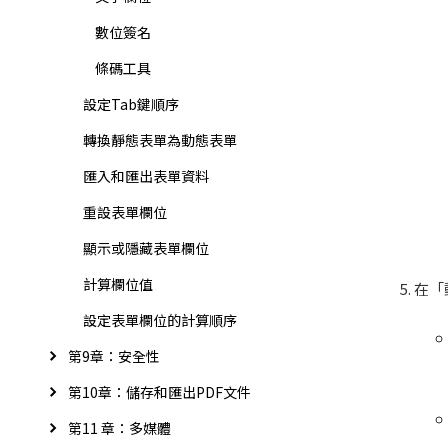
數位簽名
條碼工具
設定Tab鍵順序
轉換靜態表單為動態表單
匯入和匯出表單資料
重設表單欄位
顯示或隱藏表單欄位
計算欄位值
在「
設定表單欄位的計算順序
第9章：安全性
第10章：儲存和匯出PDF文件
第11 章：多媒體