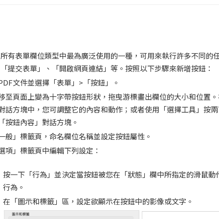
是所有表單欄位類型中最為廣泛使用的一種，可用來執行許多不同的
、「提交表單」、「開啟網頁連結」等。按照以下步驟來新增按鈕：
PDF文件並選擇「表單」>「按鈕」。
移至頁面上變為十字帶按鈕形狀，拖曳游標畫出欄位的大小和位置。
對話方塊中，您可調整它的內容和動作；或者使用「選擇工具」按兩
「按鈕內容」對話方塊。
一般」標籤頁，命名欄位名稱並設定按鈕屬性。
選項」標籤頁中編輯下列設定：
按一下「行為」並決定當按鈕被您在「狀態」欄中所指定的滑鼠動
行為。
在「圖示和標籤」區，設定欲顯示在按鈕中的影像或文字。