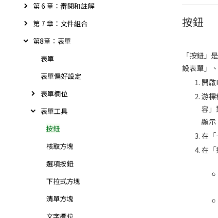
第 6 章：審閱和註解
按鈕
第 7 章：文件組合
第8章：表單
「按鈕」
表單
設表單」
表單偏好設定
開啟
表單欄位
游標
容」
表單工具
顯示
按鈕
在「
核取方塊
在「
選項按鈕
下拉式方塊
清單方塊
文字欄位