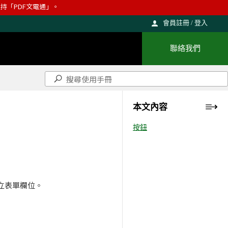
則維持「PDF文電通」。
會員註冊 / 登入
聯絡我們
本文內容
按鈕
建立表單欄位。