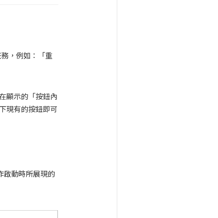
任務，例如：「重
在顯示的「按鈕內
下現有的按鈕即可
作啟動時所展現的