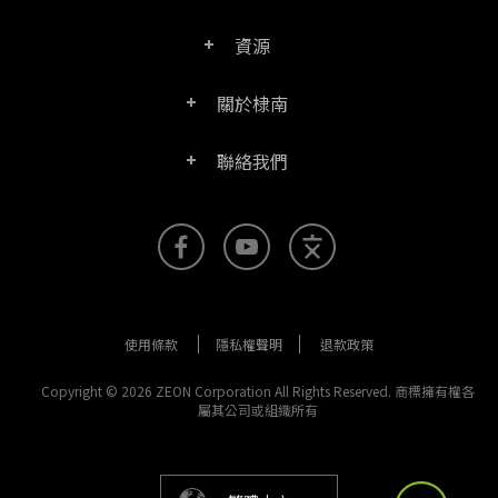
PDF文電通專業版
資源
常見問題
PDF文電通轉換器
關於棣南
產品/授權比較表
聯絡客服
PDF文電通伺服器版
聯絡我們
公司介紹
產品文件
PDFhome教學網
PDF文電通閱讀器
聯絡銷售
官方部落格
SDK資源 (伺服器版適用)
使用手冊
Right PDF Reader (行動版)
客服支援
媒體報導
舊版軟體下載
企業用戶架設指南
文電通PDF SDK
使用條款
隱私權聲明
退款政策
更多聯絡方式
成功案例
版本發佈訊息
PDF文電通線上版
Copyright © 2026 ZEON Corporation All Rights Reserved. 商標擁有權各
屬其公司或組織所有
法律文件