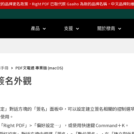
效的品牌更名政策，Right PDF 已取代原 Gaaiho 為新的品牌名稱，中文品牌
產品
支援
關於棣南
用手冊
PDF文電通 專業版 (macOS)
簽名外觀
設定」對話方塊的「簽名」面板中，可以設定建立簽名相關的控制選
時使用。
「Right PDF」>「偏好設定…」，或使用快速鍵 Command＋K。
偏好設定」對話方塊中選擇「簽名」>「數位簽名」，在「建立與外