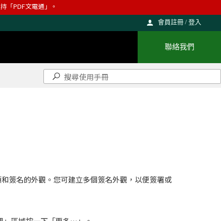
則維持「PDF文電通」。
會員註冊 / 登入
聯絡我們
項和簽名的外觀。您可建立多個簽名外觀，以便簽署或
觀」區域按一下「更多…」。