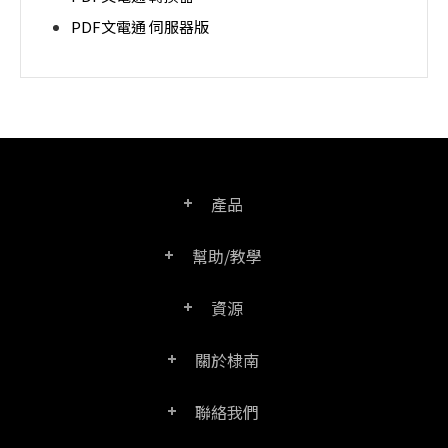
PDF文電通 伺服器版
產品
幫助/教學
PDF文電通專業版
資源
常見問題
PDF文電通轉換器
關於棣南
產品/授權比較表
聯絡客服
PDF文電通伺服器版
聯絡我們
公司介紹
產品文件
PDFhome教學網
PDF文電通閱讀器