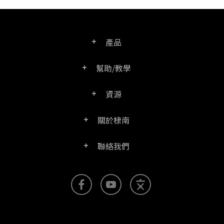
產品
幫助/教學
PDF文電通專業版
資源
常見問題
PDF文電通轉換器
關於棣南
產品/授權比較表
聯絡客服
PDF文電通伺服器版
聯絡我們
公司介紹
產品文件
PDFhome教學網
PDF文電通閱讀器
聯絡銷售
官方部落格
SDK資源 (伺服器版適用)
使用手冊
Right PDF Reader (行動版)
客服支援
媒體報導
舊版軟體下載
企業用戶架設指南
文電通PDF SDK