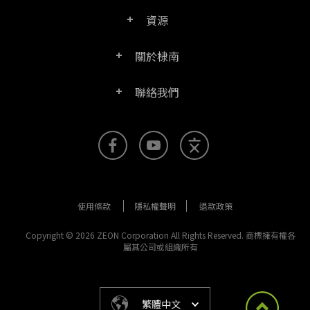
資源
常見問題
PDF文電通轉換器
關於棣南
產品/授權比較表
聯絡客服
PDF文電通伺服器版
聯絡我們
公司介紹
產品文件
PDFhome教學網
PDF文電通閱讀器
聯絡銷售
官方部落格
SDK資源 (伺服器版適用)
使用手冊
Right PDF Reader (行動版)
客服支援
媒體報導
舊版軟體下載
企業用戶架設指南
文電通PDF SDK
使用條款
隱私權聲明
退款政策
更多聯絡方式
成功案例
版本發佈訊息
PDF文電通線上版
Copyright © 2026 ZEON Corporation All Rights Reserved. 商標擁有權各
屬其公司或組織所有
法律文件