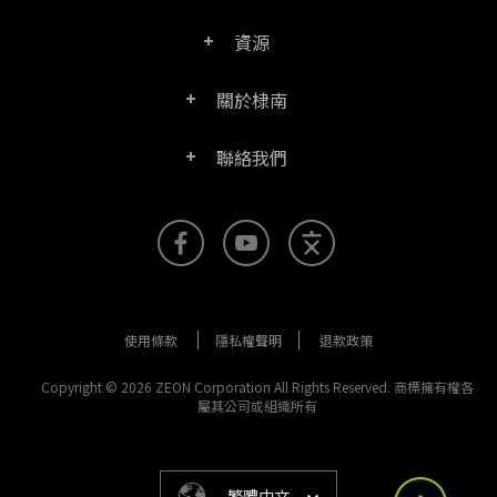
資源
常見問題
PDF文電通轉換器
關於棣南
產品/授權比較表
聯絡客服
PDF文電通伺服器版
聯絡我們
公司介紹
產品文件
PDFhome教學網
PDF文電通閱讀器
聯絡銷售
官方部落格
SDK資源 (伺服器版適用)
使用手冊
Right PDF Reader (行動版)
客服支援
媒體報導
舊版軟體下載
企業用戶架設指南
文電通PDF SDK
使用條款
隱私權聲明
退款政策
更多聯絡方式
成功案例
版本發佈訊息
PDF文電通線上版
Copyright © 2026 ZEON Corporation All Rights Reserved. 商標擁有權各
屬其公司或組織所有
法律文件