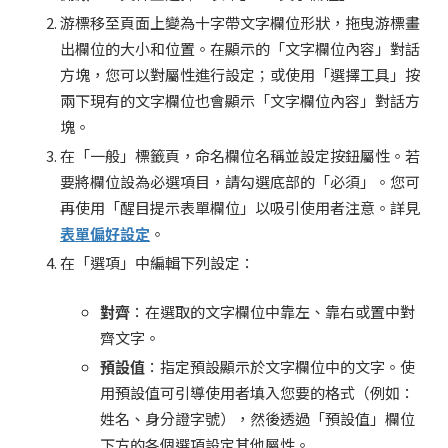
游標移至頁面上變為十字帶文字欄位形狀，拖曳游標畫
出欄位的大小和位置。在顯示的「文字欄位內容」對話
方塊，您可以對屬性進行設定；或使用「選擇工具」按
兩下現有的文字欄位也會顯示「文字欄位內容」對話方
塊。
在「一般」標籤頁，命名欄位名稱並設定按鈕屬性。若
要將欄位設為必選項目，請勾選底部的「必須」。您可
再使用「醒目提示表單欄位」以吸引使用者注意。詳見
表單偏好設定
。
在「選項」中編輯下列設定：
對齊
：在選取的文字欄位中靠左、靠右或置中對
齊文字。
預設值
：指定預設顯示於文字欄位中的文字。使
用預設值可引導使用者填入您要的格式（例如：
姓名、身分證字號），然後透過「預設值」欄位
下方的各個選項設定其他屬性。